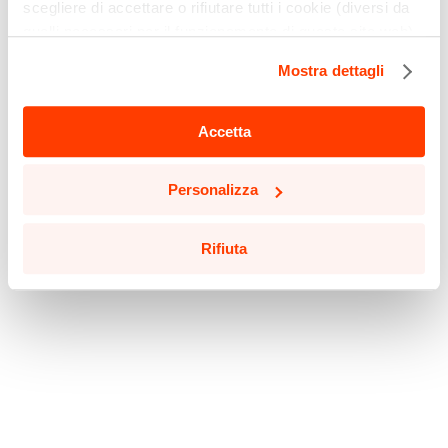
scegliere di accettare o rifiutare tutti i cookie (diversi da
quelli necessari per il funzionamento di questo sito web)
cliccando sull'apposito pulsante qui sotto. Non è finita
Mostra dettagli
qui: puoi anche selezionare solo alcuni tipi di cookie e
confermare la selezione, cliccando sul pulsante
"Personalizza".
Accetta
Potrai aggiornare le tue preferenze in qualsiasi momento
Personalizza
cliccando sul pulsante in basso a sinistra in qualsiasi
pagina del sito.
Leggi la nostra
Cookie Policy
per saperne di più.
Rifiuta